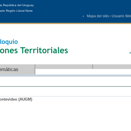
la República del Uruguay
ario Región Litoral Norte
Mapa del sitio
Usuario We
/
emáticas
Montevideo (AUGM)