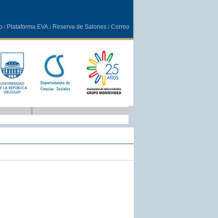
b
Plataforma EVA
Reserva de Salones
Correo
/
/
/