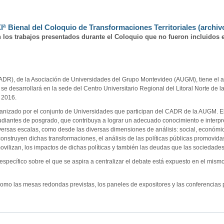
Iª Bienal del Coloquio de Transformaciones Territoriales (archiv
 los trabajos presentados durante el Coloquio que no fueron incluidos e
R), de la Asociación de Universidades del Grupo Montevideo (AUGM), tiene el agrad
se desarrollará en la sede del Centro Universitario Regional del Litoral Norte de 
e 2016.
ganizado por el conjunto de Universidades que participan del CADR de la AUGM. E
tudiantes de posgrado, que contribuya a lograr un adecuado conocimiento e interpr
diversas escalas, como desde las diversas dimensiones de análisis: social, económica,
nstruyen dichas transformaciones, el análisis de las políticas públicas promovidas
movilizan, los impactos de dichas políticas y también las deudas que las sociedade
specífico sobre el que se aspira a centralizar el debate está expuesto en el mismo 
omo las mesas redondas previstas, los paneles de expositores y las conferencias 