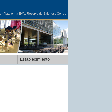
b
Plataforma EVA
Reserva de Salones
Correo
/
/
/
Establecimiento