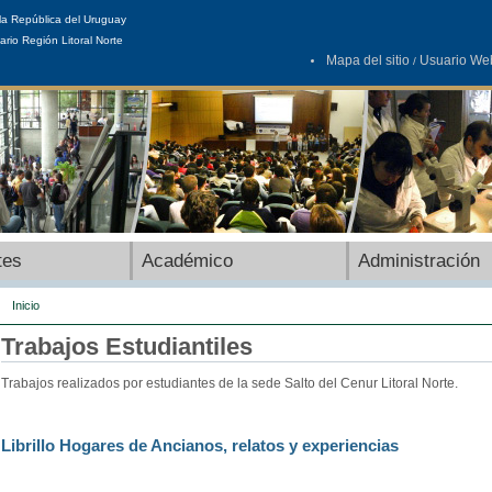
la República del Uruguay
ario Región Litoral Norte
Mapa del sitio
Usuario We
/
tes
Académico
Administración
Inicio
Trabajos Estudiantiles
Trabajos realizados por estudiantes de la sede Salto del Cenur Litoral Norte.
Librillo Hogares de Ancianos, relatos y experiencias