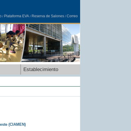
b
Plataforma EVA
Reserva de Salones
Correo
/
/
/
Establecimiento
oeste (CIAMEN)