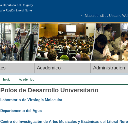
la República del Uruguay
ario Región Litoral Norte
Mapa del sitio
Usuario We
/
tes
Académico
Administración
Inicio
Académico
Polos de Desarrollo Universitario
Laboratorio de Virología Molecular
Departamento del Agua
Centro de Investigación de Artes Musicales y Escénicas del Litoral Nor