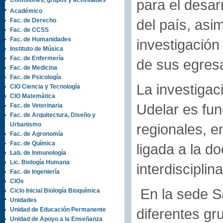
Comisiones, grupos y actividades
para el desar
Académico
del país, as
Fac. de Derecho
Fac. de CCSS
Fac. de Humanidades
investigación
Instituto de Música
Fac. de Enfermería
de sus egresa
Fac. de Medicina
Fac. de Psicología
La investigac
CIO Ciencia y Tecnología
CIO Matemática
Udelar es fu
Fac. de Veterinaria
Fac. de Arquitectura, Diseño y
Urbanismo
regionales, e
Fac. de Agronomía
Fac. de Química
ligada a la d
Lab. de Inmunología
Lic. Biología Humana
interdisciplina
Fac. de Ingeniería
CIOs
En la sede Sa
Ciclo Inicial Biología Bioquímica
Unidades
diferentes gr
Unidad de Educación Permanente
Unidad de Apoyo a la Enseñanza