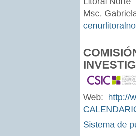
Litoral Norte
Msc. Gabriel
cenurlitoraln
COMISIÓ
INVESTIG
Web:
http://
CALENDARI
Sistema de pu