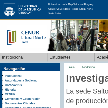
Universidad de la República del Uruguay
Centro Universitario Región Litoral Norte
Sede Salto
Institucional
Estudiantes
Acad
Inicio
Académico
Navegación
Investig
Institucional
Autoridades y Gobierno
Coronavirus
La sede Salto
Historia
CENUR
de producción
Convenios y Cooperación
Documentos Oficiales