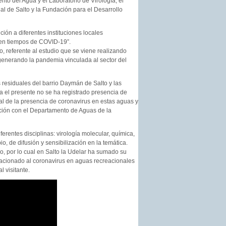
nto del Agua y el Laboratorio de Virología, el
ial de Salto y la Fundación para el Desarrollo
ión a diferentes instituciones locales
 en tiempos de COVID-19”.
, referente al estudio que se viene realizando
enerando la pandemia vinculada al sector del
s residuales del barrio Daymán de Salto y las
 el presente no se ha registrado presencia de
al de la presencia de coronavirus en estas aguas y
ación con el Departamento de Aguas de la
erentes disciplinas: virología molecular, química,
, de difusión y sensibilización en la temática.
, por lo cual en Salto la Udelar ha sumado su
elacionado al coronavirus en aguas recreacionales
l visitante.