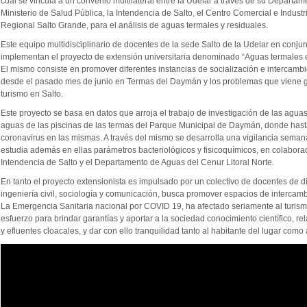
cual se vincula a un convenio multilateral entre la Udelar a través de su Departame
Ministerio de Salud Pública, la Intendencia de Salto, el Centro Comercial e Industr
Regional Salto Grande, para el análisis de aguas termales y residuales.
Este equipo multidisciplinario de docentes de la sede Salto de la Udelar en conjunc
implementan el proyecto de extensión universitaria denominado “Aguas termales
El mismo consiste en promover diferentes instancias de socialización e intercambio
desde el pasado mes de junio en Termas del Daymán y los problemas que viene g
turismo en Salto.
Este proyecto se basa en datos que arroja el trabajo de investigación de las agua
aguas de las piscinas de las termas del Parque Municipal de Daymán, donde hasta
coronavirus en las mismas. A través del mismo se desarrolla una vigilancia seman
estudia además en ellas parámetros bacteriológicos y fisicoquímicos, en colabor
Intendencia de Salto y el Departamento de Aguas del Cenur Litoral Norte.
En tanto el proyecto extensionista es impulsado por un colectivo de docentes de dif
ingeniería civil, sociología y comunicación, busca promover espacios de intercambio
La Emergencia Sanitaria nacional por COVID 19, ha afectado seriamente al turismo
esfuerzo para brindar garantías y aportar a la sociedad conocimiento científico, r
y efluentes cloacales, y dar con ello tranquilidad tanto al habitante del lugar como a