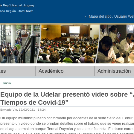
la República del Uruguay
ario Región Litoral Norte
Mapa del sitio
Usuario We
/
tes
Académico
Administración
Inicio
Equipo de la Udelar presentó video sobre 
Tiempos de Covid-19”
Enviado Vie, 12/02/2021 - 14:24
Un equipo multidisciplinario conformado por docentes de la sede Salto del Cenur L
presentó un video donde se brindan detalles sobre el trabajo que se viene realiz
en el agua termal en parque Termal Daymán y zona de influencia. El mismo corresp