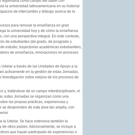
por legitimarla como campo del saber con
la la universidad latinoamericana en su historial
espacios de intercambio y diálogo acerca de la
rocesos para renovar la enseñanza en gran
juega la universidad hoy y de cómo la enseñanza
, con una perspectiva integral. En este contexto,
ón de estudiantes (de grado, de posgrado y
e estudio, trayectorias académicas estudiantiles,
 y modelos de enseñanza, innovaciones en procesos
a Udelar a través de las Unidades de Apoyo a la
pan activamente en la gestión de estas Jornadas,
e Investigación sobre mejora de los procesos de
 y, tratándose de un campo interdisciplinario, el
gar, estas Jornadas se organizan como una
obre las propias prácticas, experiencias y
e se desprenden de esta área tan amplia, con
erior.
oda la Udelar. Se hace extensiva también la
 de otros países. Adicionalmente, se incluye a
ectivos que hayan participado de experiencias o