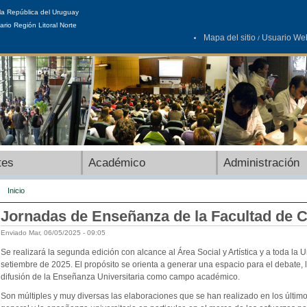
la República del Uruguay
ario Región Litoral Norte
Mapa del sitio
Usuario We
/
tes
Académico
Administración
Inicio
Jornadas de Enseñanza de la Facultad de C
Enviado Mar, 06/05/2025 - 09:05
Se realizará la segunda edición con alcance al Área Social y Artística y a toda la 
setiembre de 2025. El propósito se orienta a generar una espacio para el debate, l
difusión de la Enseñanza Universitaria como campo académico.
Son múltiples y muy diversas las elaboraciones que se han realizado en los últim