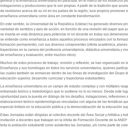
general y la enseñanza universitaria en particular, en el marco de los esfuerzos 
indagaciones y producciones que le son propias. A partir de la tradición que acumu
de revisiones acerca de su rol en los países de la región, luce propicio promover 
enseñanza universitaria como área en constante transformación.
En este sentido, la Universidad de la República (Udelar) ha generado diversos p
variedad de sentidos y ejes de acción, en función de una revisión del papel que 
se inserta en esta dinámica para potenciar el rol docente en todas sus dimensiones
se entiende como enseñanza a todos aquellos procesos vinculados con la formaci
formación permanente), con sus diversos componentes (oferta académica, planes d
trayectorias en la carrera del profesor/a universitario/a, didáctica universitaria
de enseñanza y evaluación, entre muchos otros).
Muchos de estos procesos de trabajo, revisión y reflexión, se han organizado en l
Enseñanza y sus homólogas en todos los servicios universitarios, quienes partici
las cuales también se enmarcan dentro de las líneas de investigación del Grupo d
educación superior, desarrollo curricular y trayectorias estudiantiles.
La enseñanza universitaria es un campo de estudio complejo y con múltiples rasgos
entramado teórico y metodológico que lo sostiene no lo es menos. Desde este lu
oportunidad para la puesta en diálogo de los desafíos, indagaciones, reflexiones s
elaboraciones teórico-epistemológicas vinculadas con alguna de las temáticas qu
especial énfasis en la educación pública y la democratización de la educación sup
Estas Jornadas están dirigidas al colectivo docente del Área Social y Artística y t
invitación a docentes que trabajan en la órbita de Formación Docente de la ANEP y
toda la población estudiantil como asistentes las Jornadas, y/o como parte de col