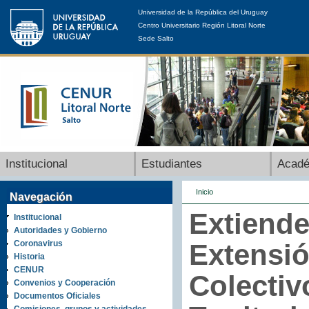
Universidad de la República del Uruguay
Centro Universitario Región Litoral Norte
Sede Salto
Institucional
Estudiantes
Acad
Inicio
Navegación
Extiende
Institucional
Autoridades y Gobierno
Coronavirus
Extensió
Historia
CENUR
Colectiv
Convenios y Cooperación
Documentos Oficiales