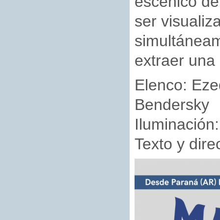
escénico de
ser visualiz
simultáneam
extraer una 
Elenco: Eze
Bendersky
Iluminación:
Texto y dire