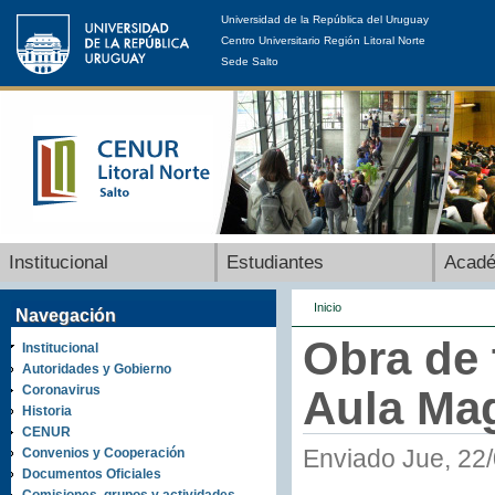
Universidad de la República del Uruguay
Centro Universitario Región Litoral Norte
Sede Salto
Institucional
Estudiantes
Acad
Inicio
Navegación
Obra de 
Institucional
Autoridades y Gobierno
Coronavirus
Aula Mag
Historia
CENUR
Enviado Jue, 22/
Convenios y Cooperación
Documentos Oficiales