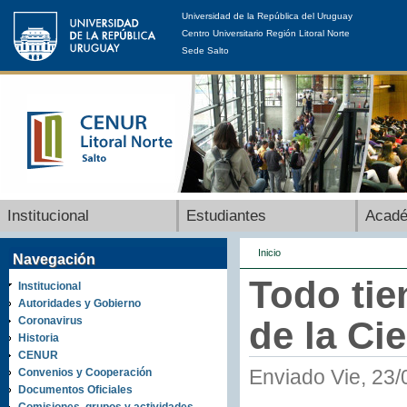
Universidad de la República del Uruguay
Centro Universitario Región Litoral Norte
Sede Salto
Institucional
Estudiantes
Acad
Inicio
Navegación
Todo tie
Institucional
Autoridades y Gobierno
Coronavirus
de la Ci
Historia
CENUR
Enviado Vie, 23/
Convenios y Cooperación
Documentos Oficiales