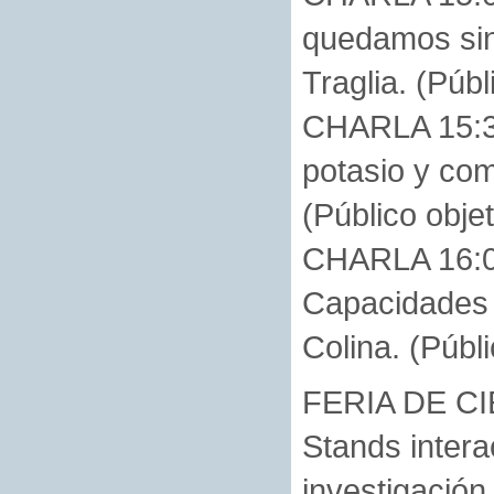
quedamos sin
Traglia. (Pú
CHARLA 15:30
potasio y com
(Público ob
CHARLA 16:00
Capacidades c
Colina. (Púb
FERIA DE CI
Stands intera
investigación