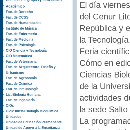
Comisiones, grupos y actividades
El día vierne
Académico
Fac. de Derecho
del Cenur Lit
Fac. de CCSS
Fac. de Humanidades
República y e
Instituto de Música
Fac. de Enfermería
la Tecnología
Fac. de Medicina
Fac. de Psicología
Feria científi
CIO Ciencia y Tecnología
CIO Matemática
Cómo en edic
Fac. de Veterinaria
Fac. de Arquitectura, Diseño y
Ciencias Biol
Urbanismo
Fac. de Agronomía
de la Univers
Fac. de Química
Lab. de Inmunología
Lic. Biología Humana
actividades d
Fac. de Ingeniería
CIOs
la sede Salto
Ciclo Inicial Biología Bioquímica
Unidades
La programaci
Unidad de Educación Permanente
Unidad de Apoyo a la Enseñanza