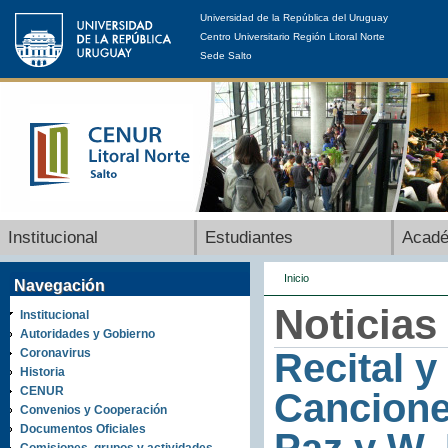
Universidad de la República del Uruguay
Centro Universitario Región Litoral Norte
Sede Salto
Institucional
Estudiantes
Acad
Inicio
Navegación
Noticias
Institucional
Autoridades y Gobierno
Coronavirus
Recital y
Historia
CENUR
Cancione
Convenios y Cooperación
Documentos Oficiales