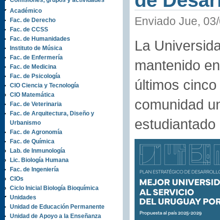
de Desarr
Comisiones, grupos y actividades
Académico
Enviado Jue, 03/
Fac. de Derecho
Fac. de CCSS
Fac. de Humanidades
La Universida
Instituto de Música
Fac. de Enfermería
mantenido en
Fac. de Medicina
Fac. de Psicología
últimos cinco
CIO Ciencia y Tecnología
CIO Matemática
comunidad uni
Fac. de Veterinaria
Fac. de Arquitectura, Diseño y
estudiantado 
Urbanismo
Fac. de Agronomía
Fac. de Química
Lab. de Inmunología
Lic. Biología Humana
Fac. de Ingeniería
CIOs
Ciclo Inicial Biología Bioquímica
Unidades
Unidad de Educación Permanente
Unidad de Apoyo a la Enseñanza