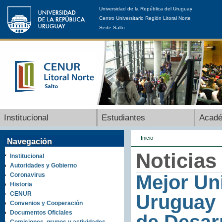
Universidad de la República del Uruguay
Centro Universitario Región Litoral Norte
Sede Salto
Institucional
Estudiantes
Acad
Inicio
Navegación
Noticias
Institucional
Autoridades y Gobierno
Coronavirus
Mejor Uni
Historia
CENUR
Uruguay p
Convenios y Cooperación
Documentos Oficiales