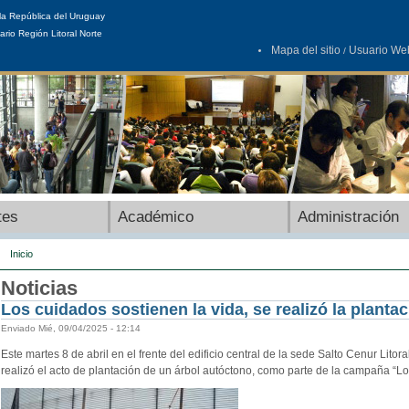
la República del Uruguay
ario Región Litoral Norte
Mapa del sitio
Usuario We
/
tes
Académico
Administración
Inicio
Noticias
Los cuidados sostienen la vida, se realizó la planta
Enviado Mié, 09/04/2025 - 12:14
Este martes 8 de abril en el frente del edificio central de la sede Salto Cenur Litor
realizó el acto de plantación de un árbol autóctono, como parte de la campaña “Lo