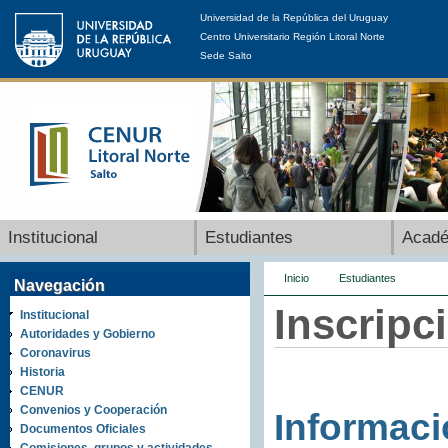
Universidad de la República del Uruguay
Centro Universitario Región Litoral Norte
Sede Salto
Institucional
Estudiantes
Acad
Inicio
Estudiantes
Navegación
Inscripc
Institucional
Autoridades y Gobierno
Coronavirus
Historia
CENUR
Convenios y Cooperación
Informaci
Documentos Oficiales