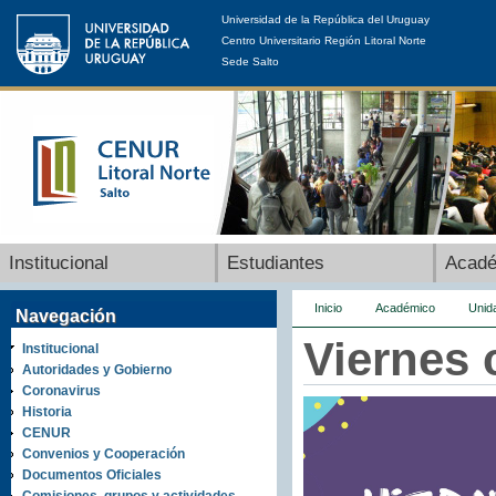
Universidad de la República del Uruguay
Centro Universitario Región Litoral Norte
Sede Salto
Institucional
Estudiantes
Acad
Inicio
Académico
Unid
Navegación
Viernes 
Institucional
Autoridades y Gobierno
Coronavirus
Historia
CENUR
Convenios y Cooperación
Documentos Oficiales