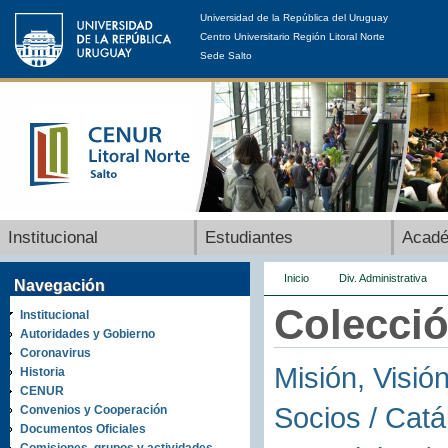
Universidad de la República del Uruguay
Centro Universitario Región Litoral Norte
Sede Salto
Institucional
Estudiantes
Acad
Inicio
Div. Administrativa
Navegación
Colecció
Institucional
Autoridades y Gobierno
Coronavirus
Misión, Visió
Historia
CENUR
Socios /
Catá
Convenios y Cooperación
Documentos Oficiales