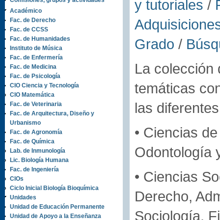
Comisiones, grupos y actividades
y tutoriales
/
Académico
Adquisicione
Fac. de Derecho
Fac. de CCSS
Fac. de Humanidades
Grado
/
Búsqu
Instituto de Música
Fac. de Enfermería
La colección 
Fac. de Medicina
Fac. de Psicología
temáticas co
CIO Ciencia y Tecnología
CIO Matemática
las diferente
Fac. de Veterinaria
Fac. de Arquitectura, Diseño y
Urbanismo
• Ciencias de
Fac. de Agronomía
Fac. de Química
Odontología y
Lab. de Inmunología
Lic. Biología Humana
Fac. de Ingeniería
• Ciencias So
CIOs
Ciclo Inicial Biología Bioquímica
Derecho, Adm
Unidades
Unidad de Educación Permanente
Sociología, Fi
Unidad de Apoyo a la Enseñanza