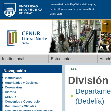
Universidad de la República del Uruguay
Centro Universitario Región Litoral Norte
Sede Salto
Institucional
Estudiantes
Acad
Inicio
Navegación
División
Institucional
Autoridades y Gobierno
Coronavirus
Departamen
Historia
CENUR
(Bedelía)
Convenios y Cooperación
Documentos Oficiales