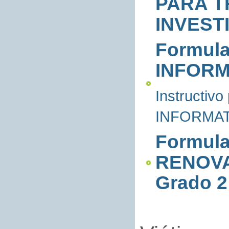
PARA T
INVEST
Formul
INFORMA
Instructiv
INFORMATI
Formul
RENOVA
Grado 2