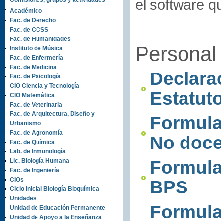
Comisiones, grupos y actividades
el software q
Académico
Fac. de Derecho
Fac. de CCSS
Fac. de Humanidades
Personal
Instituto de Música
Fac. de Enfermería
Fac. de Medicina
Declarac
Fac. de Psicología
CIO Ciencia y Tecnología
Estatut
CIO Matemática
Fac. de Veterinaria
Fac. de Arquitectura, Diseño y
Formula
Urbanismo
Fac. de Agronomía
No doce
Fac. de Química
Lab. de Inmunología
Lic. Biología Humana
Formula
Fac. de Ingeniería
CIOs
BPS
Ciclo Inicial Biología Bioquímica
Unidades
Formul
Unidad de Educación Permanente
Unidad de Apoyo a la Enseñanza