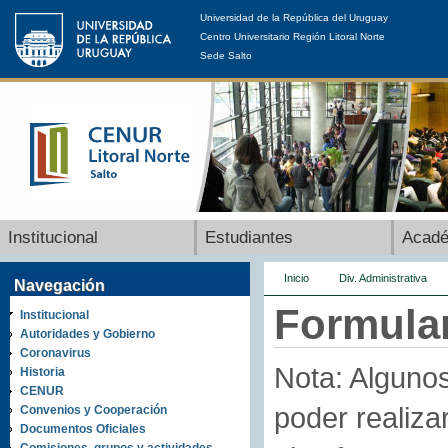
Universidad de la República del Uruguay
Centro Universitario Región Litoral Norte
Sede Salto
Institucional
Estudiantes
Acad
Inicio
Div. Administrativa
Navegación
Formula
Institucional
Autoridades y Gobierno
Coronavirus
Nota: Algunos
Historia
CENUR
poder realiza
Convenios y Cooperación
Documentos Oficiales