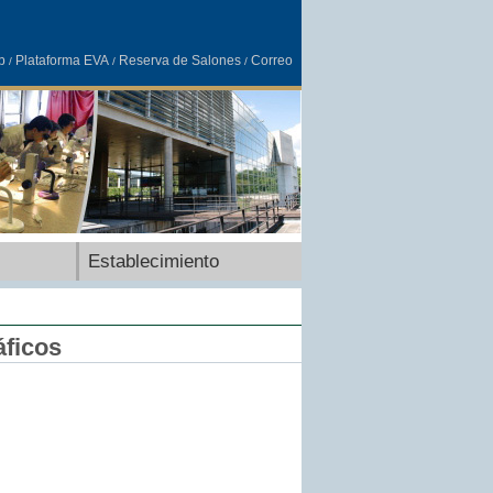
b
Plataforma EVA
Reserva de Salones
Correo
/
/
/
Establecimiento
áficos