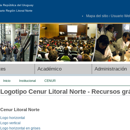
la República del Uruguay
ario Región Litoral Norte
Mapa del sitio
Usuario We
/
tes
Académico
Administración
Inicio
Institucional
CENUR
Logotipo Cenur Litoral Norte - Recursos gr
Cenur Litoral Norte
Logo horizontal
Logo vertical
Logo horizontal en grises