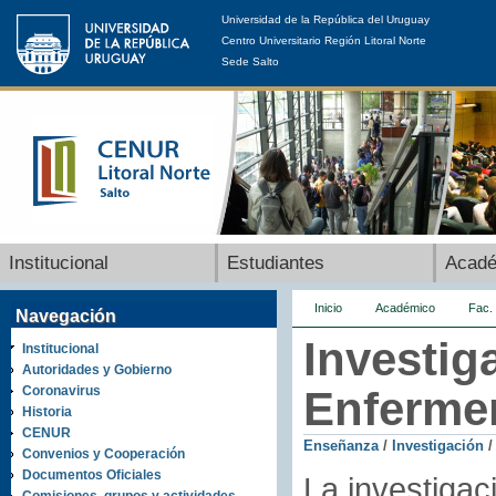
Universidad de la República del Uruguay
Centro Universitario Región Litoral Norte
Sede Salto
Institucional
Estudiantes
Acad
Inicio
Académico
Fac.
Navegación
Investig
Institucional
Autoridades y Gobierno
Coronavirus
Enferme
Historia
CENUR
Enseñanza
/
Investigación
Convenios y Cooperación
Documentos Oficiales
La investigac