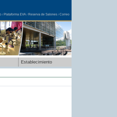
b
Plataforma EVA
Reserva de Salones
Correo
/
/
/
Establecimiento