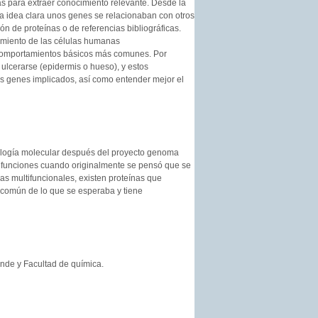
as para extraer conocimiento relevante. Desde la
na idea clara unos genes se relacionaban con otros
n de proteínas o de referencias bibliográficas.
amiento de las células humanas
s comportamientos básicos más comunes. Por
 ulcerarse (epidermis o hueso), y estos
os genes implicados, así como entender mejor el
biología molecular después del proyecto genoma
 funciones cuando originalmente se pensó que se
as multifuncionales, existen proteínas que
s común de lo que se esperaba y tiene
ande y Facultad de química.