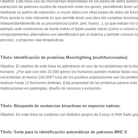
Objetivo: Esta línea usa las microarrays depositadas en las bases de datos públic
extracción de patrones ocultos de expresión entre los genes, permitiendo tener u
mediante su patrón de expresión, a cruzar datos con otras bases de datos de funció
Pero quizás lo más relevante es que permite tener una idea del complejo funcion
independientemente de su procedencia (colon, piel, hueso...), ya que extraer lo
ejemplo ante condiciones de fuerte estrés el tejido puede crecer (colon o corion) o
comportamientos alternativos son identificados por el sistema y permite conocer l
proceso, o proponer vías terapéuticas.
Título: Identificación de proteínas Moonlighting (multifuncionales)
Objetivo: El objetivo de esta línea es adentrarse en uno de los problemas de la 
humano. ¿Por qué con sólo 20.000 genes los humanos pueden realizar todas sus
necesitarían al menos 100.000? Una de los posibles explicaciones son las proteín
realizan hasta 13 funciones distintas. Esta propiedad de las proteínas parece má
implicaciones en patologías, diseño de vacunas y evolución.
Título: Búsqueda de sustancias bioactivas en especies nativas.
Objetivo: En esta línea se colabora con distintos grupos de Cenur, el INIA Salto gr
Título: Suite para la identificación automáticas de patrones MHC II