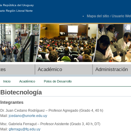
la República del Uruguay
ario Región Litoral Norte
Mapa del sitio
Usuario We
/
tes
Académico
Administración
Inicio
Académico
Polos de Desarrollo
Biotecnología
Integrantes
Dr. Juan Cedano Rodríguez – Profesor Agregado (Grado 4, 40 h)
Mail:
jcedano@unorte.edu.uy
Msc. Gabriela Ferragut – Profesor Asistente (Grado 3, 40 h, DT)
Mail:
gferragu@fq.edu.uy