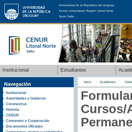
Universidad de la República del Uruguay
Centro Universitario Región Litoral Norte
Sede Salto
Institucional
Estudiantes
Acad
Inicio
Académico
Unid
Navegación
Formular
Institucional
Autoridades y Gobierno
Coronavirus
Cursos/
Historia
CENUR
Permane
Convenios y Cooperación
Documentos Oficiales