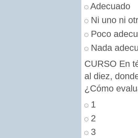
Adecuado
Ni uno ni ot
Poco adecu
Nada adec
CURSO En tér
al diez, dond
¿Cómo evalua
1
2
3