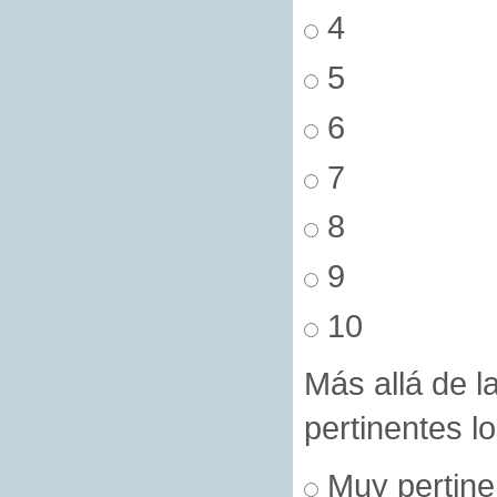
4
5
6
7
8
9
10
Más allá de l
pertinentes l
Muy pertine