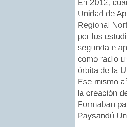
En 2012, cuan
Unidad de Apo
Regional Nort
por los estud
segunda etapa
como radio uni
órbita de la 
Ese mismo añ
la creación d
Formaban par
Paysandú Univ