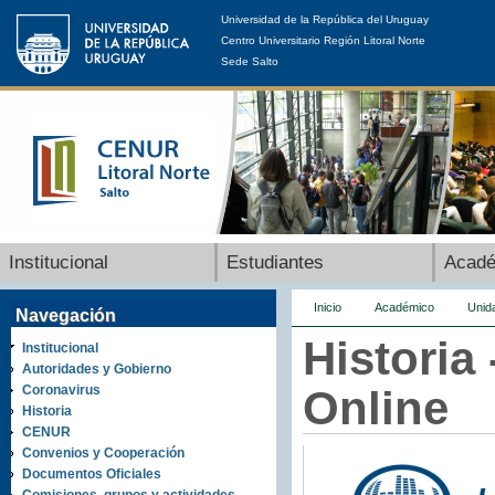
Universidad de la República del Uruguay
Centro Universitario Región Litoral Norte
Sede Salto
Institucional
Estudiantes
Acad
Inicio
Académico
Unid
Navegación
Historia
Institucional
Autoridades y Gobierno
Coronavirus
Online
Historia
CENUR
Convenios y Cooperación
Documentos Oficiales