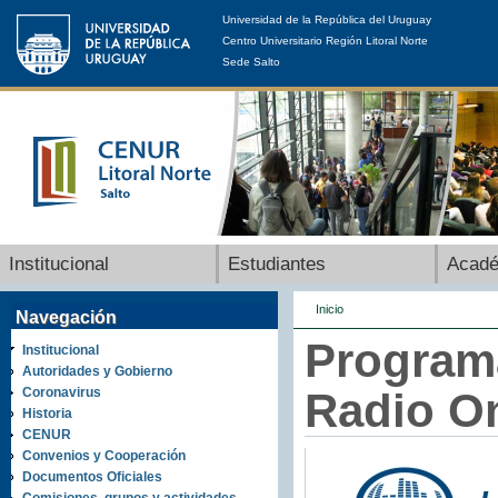
Universidad de la República del Uruguay
Centro Universitario Región Litoral Norte
Sede Salto
Institucional
Estudiantes
Acad
Inicio
Navegación
Programa
Institucional
Autoridades y Gobierno
Coronavirus
Radio On
Historia
CENUR
Convenios y Cooperación
Documentos Oficiales