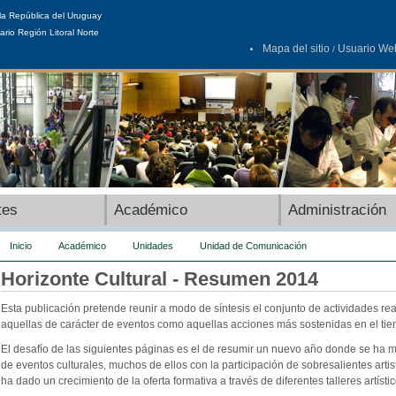
la República del Uruguay
ario Región Litoral Norte
Mapa del sitio
Usuario We
/
tes
Académico
Administración
Inicio
Académico
Unidades
Unidad de Comunicación
Horizonte Cultural - Resumen 2014
Esta publicación pretende reunir a modo de síntesis el conjunto de actividades re
aquellas de carácter de eventos como aquellas acciones más sostenidas en el tie
El desafío de las siguientes páginas es el de resumir un nuevo año donde se ha
de eventos culturales, muchos de ellos con la participación de sobresalientes artis
ha dado un crecimiento de la oferta formativa a través de diferentes talleres artístic