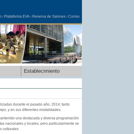
b
Plataforma EVA
Reserva de Salones
Correo
/
/
/
Establecimiento
alizadas durante el pasado año, 2014; tanto
mpo, y en sus diferentes modalidades.
 mantenido una destacada y diversa programación
tas nacionales y locales, pero particularmente se
o culturales.