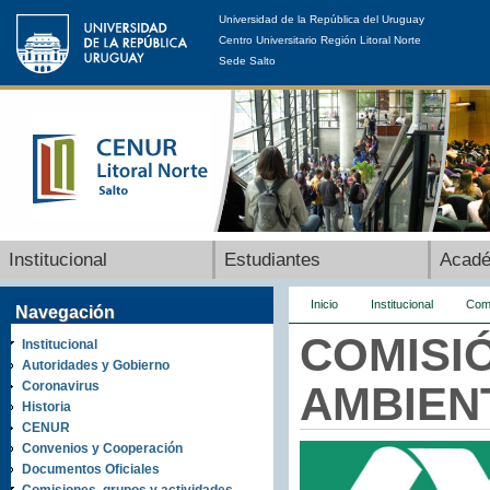
Universidad de la República del Uruguay
Centro Universitario Región Litoral Norte
Sede Salto
Institucional
Estudiantes
Acad
Inicio
Institucional
Comi
Navegación
COMISI
Institucional
Autoridades y Gobierno
Coronavirus
AMBIEN
Historia
CENUR
Convenios y Cooperación
Documentos Oficiales