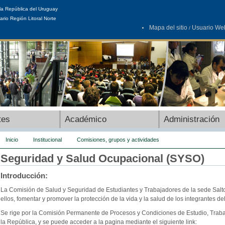
la República del Uruguay
ario Región Litoral Norte
Mapa del sitio
Usuario We
/
tes
Académico
Administración
Inicio
Institucional
Comisiones, grupos y actividades
Seguridad y Salud Ocupacional (SYSO)
Introducción:
La Comisión de Salud y Seguridad de Estudiantes y Trabajadores de la sede Salt
ellos, fomentar y promover la protección de la vida y la salud de los integrantes 
Se rige por la Comisión Permanente de Procesos y Condiciones de Estudio, Traba
la República, y se puede acceder a la pagina mediante el siguiente link: