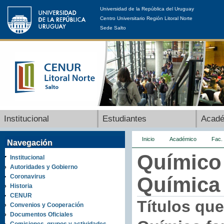
Universidad de la República del Uruguay
Centro Universitario Región Litoral Norte
Sede Salto
Institucional
Estudiantes
Acad
Inicio
Académico
Fac.
Navegación
Químico 
Institucional
Autoridades y Gobierno
Coronavirus
Química
Historia
CENUR
Títulos que
Convenios y Cooperación
Documentos Oficiales