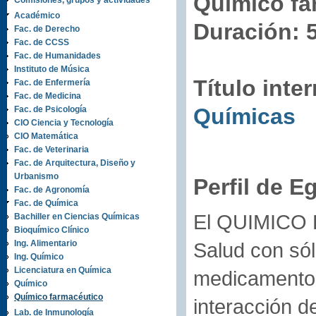
Químico fa
Comisiones, grupos y actividades
Académico
Duración: 
Fac. de Derecho
Fac. de CCSS
Fac. de Humanidades
Instituto de Música
Título inte
Fac. de Enfermería
Fac. de Medicina
Químicas
Fac. de Psicología
CIO Ciencia y Tecnología
CIO Matemática
Fac. de Veterinaria
Fac. de Arquitectura, Diseño y
Urbanismo
Perfil de E
Fac. de Agronomía
Fac. de Química
El QUIMICO 
Bachiller en Ciencias Químicas
Bioquímico Clínico
Ing. Alimentario
Salud con sól
Ing. Químico
Licenciatura en Química
medicamento 
Químico
Químico farmacéutico
interacción d
Lab. de Inmunología