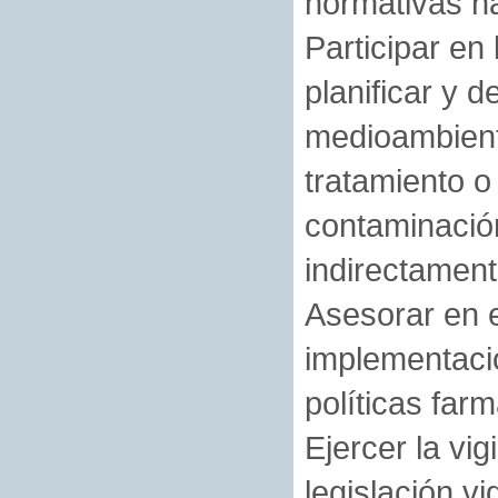
normativas n
Participar en
planificar y d
medioambient
tratamiento o
contaminación
indirectament
Asesorar en e
implementació
políticas farm
Ejercer la vig
legislación vi