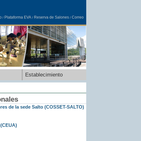
b
Plataforma EVA
Reserva de Salones
Correo
/
/
/
Establecimiento
onales
ores de la sede Salto (COSSET-SALTO)
n (CEUA)