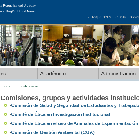
la República del Uruguay
ario Región Litoral Norte
Mapa del sitio
Usuario We
/
tes
Académico
Administración
Inicio
Institucional
Comisiones, grupos y actividades instituci
-
Comisión de Salud y Seguridad de Estudiantes y Trabajad
-
Comité de Ética en Investigación Institucional
-
Comité de Etica en el uso de Animales de Experimentació
-
Comisión de Gestión Ambiental (CGA)