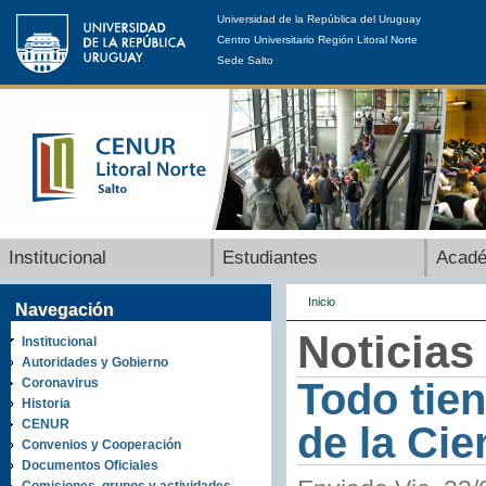
Universidad de la República del Uruguay
Centro Universitario Región Litoral Norte
Sede Salto
Institucional
Estudiantes
Acad
Inicio
Navegación
Noticias
Institucional
Autoridades y Gobierno
Coronavirus
Todo tie
Historia
CENUR
de la Cie
Convenios y Cooperación
Documentos Oficiales