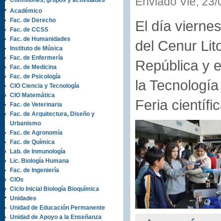
Enviado Vie, 23/
Comisiones, grupos y actividades
Académico
Fac. de Derecho
El día vierne
Fac. de CCSS
Fac. de Humanidades
del Cenur Lit
Instituto de Música
Fac. de Enfermería
República y e
Fac. de Medicina
Fac. de Psicología
la Tecnología
CIO Ciencia y Tecnología
CIO Matemática
Feria científi
Fac. de Veterinaria
Fac. de Arquitectura, Diseño y
Urbanismo
Fac. de Agronomía
Fac. de Química
Lab. de Inmunología
Lic. Biología Humana
Fac. de Ingeniería
CIOs
Ciclo Inicial Biología Bioquímica
Unidades
Unidad de Educación Permanente
Unidad de Apoyo a la Enseñanza